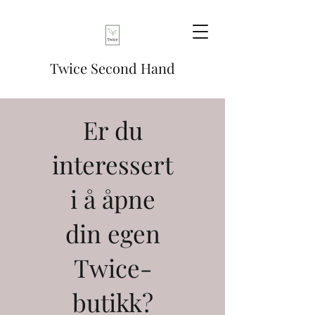
Twice Second Hand
Er du
interessert
i å åpne
din egen
Twice-
butikk?