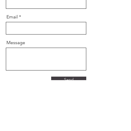
Email
Message
Send
Twice Second Hand